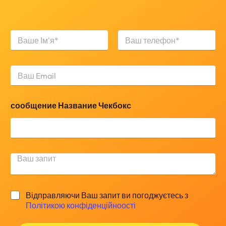
Н
а
з
Ім'я
Прізвище
в
а
н
и
е
сообщение Название Чекбокс
*
К
о
м
м
Ч
Відправляючи Ваш запит ви погоджуєтесь з
е
е
н
Політикою конфіденційноості
к
т
б
а