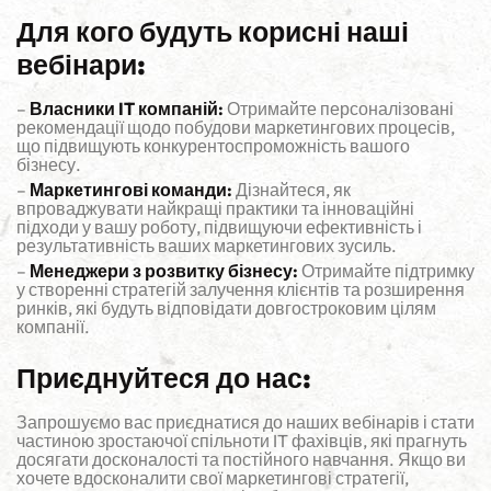
Для кого будуть корисні наші
вебінари:
–
Власники IT компаній:
Отримайте персоналізовані
рекомендації щодо побудови маркетингових процесів,
що підвищують конкурентоспроможність вашого
бізнесу.
–
Маркетингові команди:
Дізнайтеся, як
впроваджувати найкращі практики та інноваційні
підходи у вашу роботу, підвищуючи ефективність і
результативність ваших маркетингових зусиль.
–
Менеджери з розвитку бізнесу:
Отримайте підтримку
у створенні стратегій залучення клієнтів та розширення
ринків, які будуть відповідати довгостроковим цілям
компанії.
Приєднуйтеся до нас:
Запрошуємо вас приєднатися до наших вебінарів і стати
частиною зростаючої спільноти IT фахівців, які прагнуть
досягати досконалості та постійного навчання. Якщо ви
хочете вдосконалити свої маркетингові стратегії,