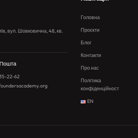
Головна
Проєкти
їв, вул. Шовковична, 48, кв.
Блог
Контакти
 Пошта
Про нас
735-22-62
Політика
tfoundersacademy.org
конфіденційності
EN